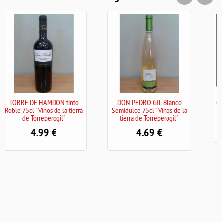
DON PEDRO GIL Blanco
CAMPOAMENO Tinto Joven -
Semidulce 75cl "Vinos de la
Frailes (Jaén) 75cl
tierra de Torreperogil"
4.10
€
4.69
€