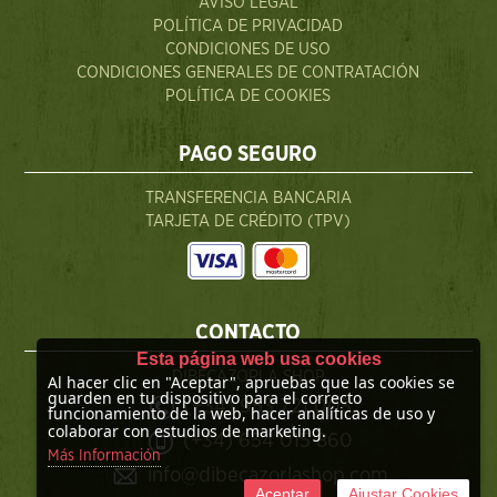
AVISO LEGAL
POLÍTICA DE PRIVACIDAD
CONDICIONES DE USO
CONDICIONES GENERALES DE CONTRATACIÓN
POLÍTICA DE COOKIES
PAGO SEGURO
TRANSFERENCIA BANCARIA
TARJETA DE CRÉDITO (TPV)
CONTACTO
Esta página web usa cookies
DIBECAZORLA SHOP
Al hacer clic en "Aceptar", apruebas que las cookies se
guarden en tu dispositivo para el correcto
(+34) 953 721 003
funcionamiento de la web, hacer analíticas de uso y
colaborar con estudios de marketing.
(+34) 654 015 860
Más Información
info@dibecazorlashop.com
Aceptar
Ajustar Cookies