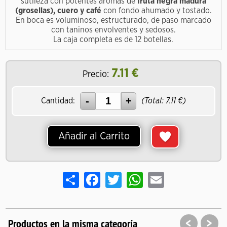
sutileza con potentes aromas de
fruta negra madura
(grosellas), cuero y café
con fondo ahumado y tostado.
En boca es voluminoso, estructurado, de paso marcado
con taninos envolventes y sedosos.
La caja completa es de 12 botellas.
7.11
€
Precio:
Cantidad:
(Total:
7.11
€)
Añadir al Carrito
Share
Facebook
Twitter
WhatsApp
Email
<
>
Productos en la misma categoría