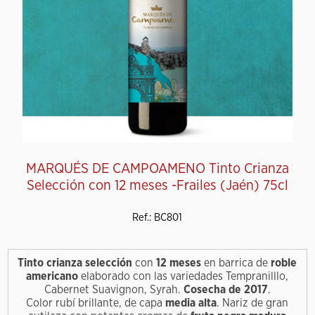
MARQUÉS DE CAMPOAMENO Tinto Crianza
Selección con 12 meses -Frailes (Jaén) 75cl
Ref.: BC801
Tinto crianza selección
con
12 meses
en barrica de
roble
americano
elaborado con las variedades Tempranilllo,
Cabernet Suavignon, Syrah.
Cosecha de 2017
.
Color rubí brillante, de capa
media alta
. Nariz de gran