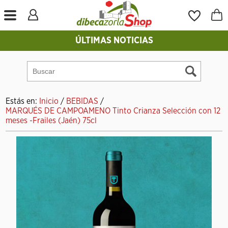
ÚLTIMAS NOTICIAS
Estás en:
Inicio
/
BEBIDAS
/
MARQUÉS DE CAMPOAMENO Tinto Crianza Selección con 12
meses -Frailes (Jaén) 75cl