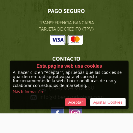
PAGO SEGURO
TRANSFERENCIA BANCARIA
TARJETA DE CRÉDITO (TPV)
CONTACTO
Esta página web usa cookies
DIBECAZORLA SHOP
Al hacer clic en "Aceptar", apruebas que las cookies se
guarden en tu dispositivo para el correcto
(+34) 953 721 003
funcionamiento de la web, hacer analíticas de uso y
colaborar con estudios de marketing.
(+34) 654 015 860
Más Información
info@dibecazorlashop.com
Aceptar
Ajustar Cookies