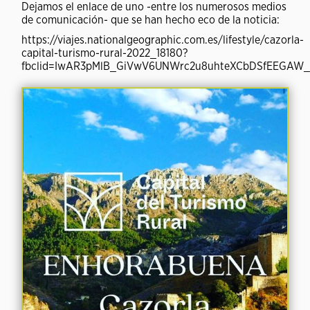
Dejamos el enlace de uno -entre los numerosos medios
de comunicación- que se han hecho eco de la noticia:
https://viajes.nationalgeographic.com.es/lifestyle/cazorla-
capital-turismo-rural-2022_18180?
fbclid=IwAR3pMlB_GiVwV6UNWrc2u8uhteXCbDSfEEGAW